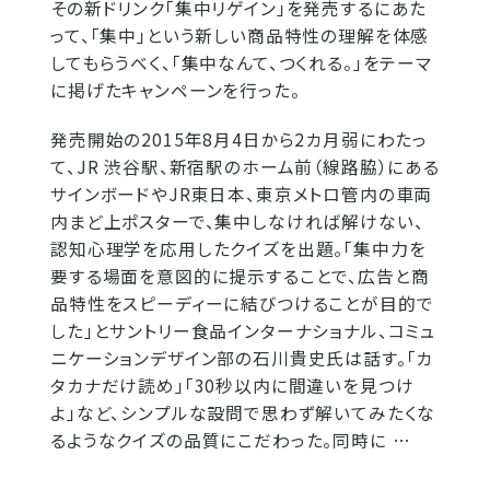
その新ドリンク「集中リゲイン」を発売するにあた
って、「集中」という新しい商品特性の理解を体感
してもらうべく、「集中なんて、つくれる。」をテーマ
に掲げたキャンペーンを行った。
発売開始の2015年8月4日から2カ月弱にわたっ
て、JR 渋谷駅、新宿駅のホーム前（線路脇）にある
サインボードやJR東日本、東京メトロ管内の車両
内まど上ポスターで、集中しなければ解けない、
認知心理学を応用したクイズを出題。「集中力を
要する場面を意図的に提示することで、広告と商
品特性をスピーディーに結びつけることが目的で
した」とサントリー食品インターナショナル、コミュ
ニケーションデザイン部の石川貴史氏は話す。「カ
タカナだけ読め」「30秒以内に間違いを見つけ
よ」など、シンプルな設問で思わず解いてみたくな
るようなクイズの品質にこだわった。同時に …