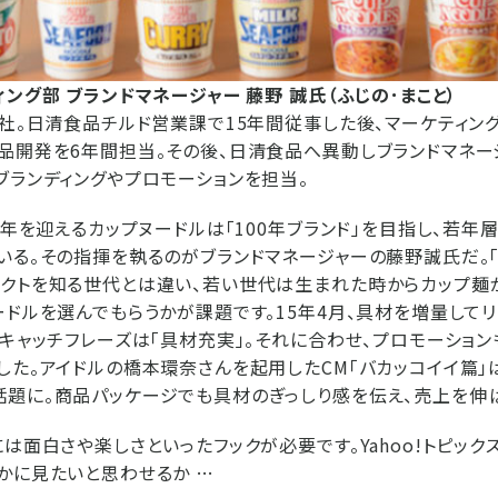
ング部 ブランドマネージャー 藤野 誠氏（ふじの･まこと）
入社。日清食品チルド営業課で15年間従事した後、マーケティン
品開発を6年間担当。その後、日清食品へ異動しブランドマネージ
ブランディングやプロモーションを担当。
5周年を迎えるカップヌードルは「100年ブランド」を目指し、若年
いる。その指揮を執るのがブランドマネージャーの藤野誠氏だ。
クトを知る世代とは違い、若い世代は生まれた時からカップ麺
ードルを選んでもらうかが課題です。15年4月、具材を増量して
のキャッチフレーズは「具材充実」。それに合わせ、プロモーショ
た。アイドルの橋本環奈さんを起用したCM「バカッコイイ篇」はYo
題に。商品パッケージでも具材のぎっしり感を伝え、売上を伸
には面白さや楽しさといったフックが必要です。Yahoo!トピック
かに見たいと思わせるか …