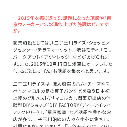
─2015年を振り返って、話題になった施設や『東
京ウォーカー』でよく取り上げた施設はどこです
か。
商業施設としては、「二子玉川ライズ・ショッピン
グセンター・テラスマーケット」「渋谷モディ」「モリ
パーク アウトドアヴィレッジ」などがあげられま
す。また、2015年12月17日に浅草にオープンした
「まるごとにっぽん」も話題を集めると思います。
二子玉川ライズは、職人厳選のハム・チーズやス
ペイン マヨルカ島の菓子パンなどを扱う日本初
上陸のグルメストア「マヨルカ」、関東初出店の体
験型DIYショップ「DIY FACTORY（ディーアイワイ
ファクトリー）」、「蔦屋家電」など話題性豊かなお
店が多く、二子玉川沿線の人々を中心に集客し、
話題にもなっていました。「渋谷モディ」は、アパレ