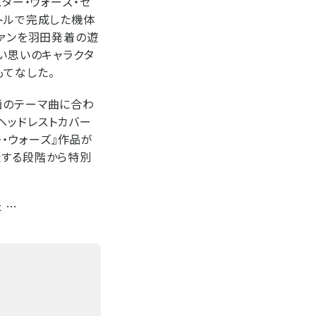
ター・ウォーズ・セ
シアトルで完成した機体
ファンを羽田発着の遊
思い思いのキャラクタ
もてなした。
画のテーマ曲に合わ
ヘッドレストカバー
ー・ウォーズ』作品が
造する段階から特別
た …