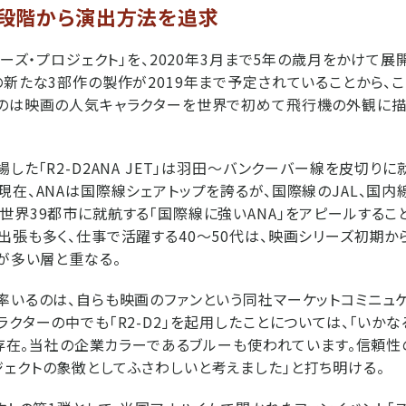
段階から演出方法を追求
ォーズ・プロジェクト」を、2020年3月まで5年の歳月をかけて展
の新たな3部作の製作が2019年まで予定されていることから、
るのは映画の人気キャラクターを世界で初めて飛行機の外観に描
した「R2-D2ANA JET」は羽田～バンクーバー線を皮切りに
現在、ANAは国際線シェアトップを誇るが、国際線のJAL、国内線
世界39都市に就航する「国際線に強いANA」をアピールするこ
出張も多く、仕事で活躍する40～50代は、映画シリーズ初期か
ンが多い層と重なる。
率いるのは、自らも映画のファンという同社マーケットコミニュ
ラクターの中でも「R2-D2」を起用したことについては、「いか
れる存在。当社の企業カラーであるブルーも使われています。信頼
ェクトの象徴としてふさわしいと考えました」と打ち明ける。