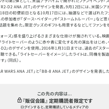
ェクトの第1弾として、米国アナハイムで開かれたファンイベント「ス
「R2-D2 ANA JET」のデザインを発表。9月12日には、米国
月18日の初便前日となる10月17日には、抽選などで選ばれた
名の参加者が「ダース・ベイダー」や「ストームトルーパー」など
話題を集めた。限定グッズのギフトも用意するなどしてファンを
ウォーズ」感を盛り上げるさまざまな仕掛けが施されている。映
がライトセーバーのように赤や青に変化する光の演出をはじめ、
-D2」のデザインを使用。2016年1月31日までは、過去の『スタ
聴できる。「ライトセーバーをイメージしたライトは、同機を製
す」（同氏）。
R WARS ANA JET」と「BB-8 ANA JET」のデザインを発表し
この先の内容は...
『
販促会議
』 定期購読者限定です
ログインすると、定期購読しているメディアの