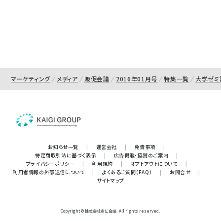
マーケティング
メディア
販促会議
2016年01月号
特集一覧
大学ゼミ
お知らせ一覧
|
運営会社
|
免責事項
|
特定商取引法に基づく表示
|
広告掲載・協賛のご案内
|
プライバシーポリシー
|
利用規約
|
オプトアウトについて
|
利用者情報の外部送信について
|
よくあるご質問（FAQ）
|
お問合せ
|
サイトマップ
Copyright © 株式会社宣伝会議. All rights reserved.