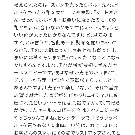
教えられたのは「ズボンを売ったらベルト売れ。ベ
ルトを売ったら靴を売れ」。いや実際、「あ、お客さ
ん、せっかくいいベルトお買いになったのに、その
靴とちょっと合わないかもですねえ……。ちょうど
いい靴が入ったばかりなんですけど、見てみま
す？」とか言うと、客側も一回財布を開いちゃって
るから、そのまま靴買ってじゃあ上物も買って、し
まいには革ジャンまで買って、みたいなことになっ
たりするんですよね。それが僕が最初に学んだセ
ールスコピーです。僕はなぜか売るのがうまくて、
デパートから売上げ1位で表彰状もらったことも
あるんですよ。「売るって楽しいな」と。それで営業
志望で就活したはずがなぜかクリエイティブに配
属されたという……それは余談ですが。で、昔僕ら
が使ってたセールスコピーを今はテクノロジーが
やっちゃうんですね。ビッグデータで、「そういうベ
ルトを買うあなたに相応しい靴はこれでしょ」って
お客さんのスマホにその場でリストアップされると