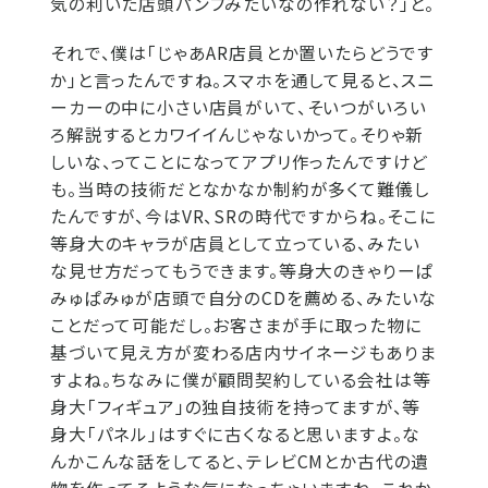
気の利いた店頭パンフみたいなの作れない？」と。
それで、僕は「じゃあAR店員とか置いたらどうです
か」と言ったんですね。スマホを通して見ると、スニ
ーカーの中に小さい店員がいて、そいつがいろい
ろ解説するとカワイイんじゃないかって。そりゃ新
しいな、ってことになってアプリ作ったんですけど
も。当時の技術だとなかなか制約が多くて難儀し
たんですが、今はVR、SRの時代ですからね。そこに
等身大のキャラが店員として立っている、みたい
な見せ方だってもうできます。等身大のきゃりーぱ
みゅぱみゅが店頭で自分のCDを薦める、みたいな
ことだって可能だし。お客さまが手に取った物に
基づいて見え方が変わる店内サイネージもありま
すよね。ちなみに僕が顧問契約している会社は等
身大「フィギュア」の独自技術を持ってますが、等
身大「パネル」はすぐに古くなると思いますよ。な
んかこんな話をしてると、テレビCMとか古代の遺