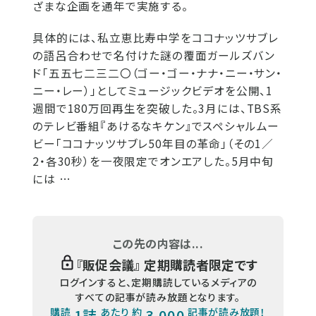
ざまな企画を通年で実施する。
具体的には、私立恵比寿中学をココナッツサブレ
の語呂合わせで名付けた謎の覆面ガールズバン
ド「五五七二三二〇（ゴー・ゴー・ナナ・ニー・サン・
ニー・レー）」としてミュージックビデオを公開、1
週間で180万回再生を突破した。3月には、TBS系
のテレビ番組『あけるなキケン』でスペシャルムー
ビー「ココナッツサブレ50年目の革命」（その1／
2・各30秒）を一夜限定でオンエアした。5月中旬
には …
この先の内容は...
『
販促会議
』 定期購読者限定です
ログインすると、定期購読しているメディアの
すべての記事が読み放題となります。
購読
1誌
あたり 約
3,000
記事が読み放題！