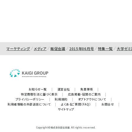
マーケティング
メディア
販促会議
2015年06月号
特集一覧
大学ゼミ
お知らせ一覧
|
運営会社
|
免責事項
|
特定商取引法に基づく表示
|
広告掲載・協賛のご案内
|
プライバシーポリシー
|
利用規約
|
オプトアウトについて
|
利用者情報の外部送信について
|
よくあるご質問（FAQ）
|
お問合せ
|
サイトマップ
Copyright © 株式会社宣伝会議. All rights reserved.