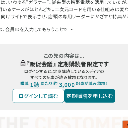
は、いわゆる“ガラケー”、従来型の携帯電話を活用していたが
用いるケースがほとんどだ。二次元コードを用いる仕組みは変わ
向けサイトで表示させ、店頭の専用リーダーにかざすと特典が
は、会員IDを入力してもらうことで …
この先の内容は...
『
販促会議
』 定期購読者限定です
ログインすると、定期購読しているメディアの
すべての記事が読み放題となります。
購読
1誌
あたり 約
3,000
記事が読み放題！
ログインして読む
定期購読を申し込む