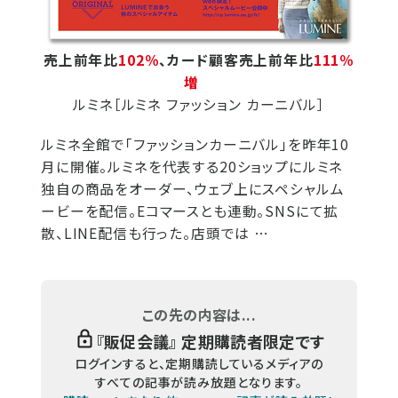
売上前年比
102％
、カード顧客売上前年比
111％
増
ルミネ［ルミネ ファッション カーニバル］
ルミネ全館で「ファッションカーニバル」を昨年10
月に開催。ルミネを代表する20ショップにルミネ
独自の商品をオーダー、ウェブ上にスペシャルム
ービーを配信。Eコマースとも連動。SNSにて拡
散、LINE配信も行った。店頭では …
この先の内容は...
『
販促会議
』 定期購読者限定です
ログインすると、定期購読しているメディアの
すべての記事が読み放題となります。