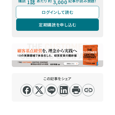
購読
1誌
あたり 約
3,000
記事が読み放題！
ログインして読む
定期購読を申し込む
この記事をシェア