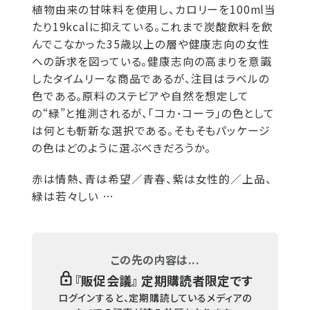
植物由来の甘味料を使用し、カロリーを100ml当
たり19kcalに抑えている。これまで炭酸飲料を飲
んでこなかった35歳以上の層や健康志向の女性
への訴求を図っている。健康志向の高まりを意識
したタイムリーな商品であるが、注目はラベルの
色である。原料のステビアや自然を想定して
の“緑”と推測されるが、「コカ･コーラ」の色として
は何とも斬新な選択である。そもそもパッケージ
の色はどのように選ぶべきだろうか。
赤は情熱、青は希望／青春、紫は女性的／上品、
緑は若々しい …
この先の内容は...
『
販促会議
』 定期購読者限定です
ログインすると、定期購読しているメディアの