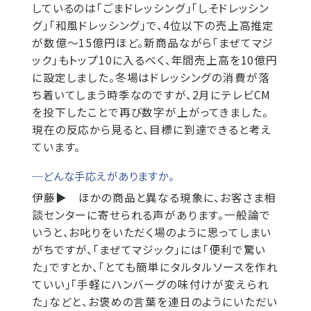
しているのは「ごまドレッシング」「しそドレッシン
グ」「和風ドレッシング」で、4位以下の売上高推定
が数億～15億円ほど。新商品ながら「まぜてマジ
ック」もトップ10に入るべく、年間売上高を10億円
に設定しました。冬場はドレッシングの消費が落
ち着いてしまう時季なのですが、2月にテレビCM
を投下したことで再び数字が上がってきました。
現在の反応から見ると、目標に到達できると考え
ています。
─どんな手応えがありますか。
伊藤▶
ほかの商品と異なる現象に、お客さま相
談センターに寄せられる声があります。一般論で
いうと、お叱りをいただく場のように思ってしまい
がちですが、「まぜてマジック」には「便利で驚い
た」ですとか、「とても簡単にタルタルソースを作れ
ていい」「手軽にハンバーグの味付けが変えられ
た」などと、お褒めの言葉を連日のようにいただい