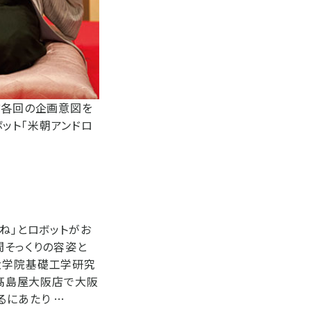
ど各回の企画意図を
ット「米朝アンドロ
ね」とロボットがお
間そっくりの容姿と
大学院基礎工学研究
、髙島屋大阪店で大阪
るにあたり …