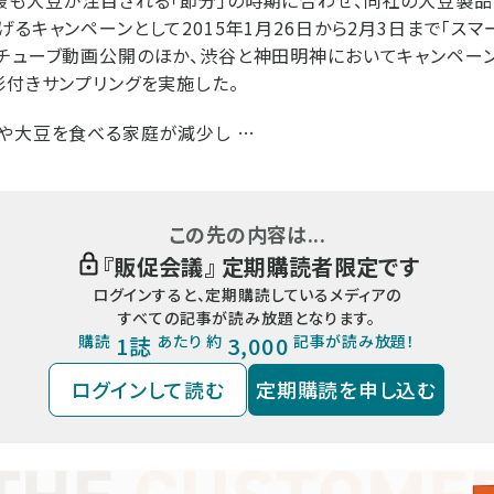
も大豆が注目される「節分」の時期に合わせ、同社の大豆製品「S
げるキャンペーンとして2015年1月26日から2月3日まで「スマ
チューブ動画公開のほか、渋谷と神田明神においてキャンペーン
影付きサンプリングを実施した。
や大豆を食べる家庭が減少し …
この先の内容は...
『
販促会議
』 定期購読者限定です
ログインすると、定期購読しているメディアの
すべての記事が読み放題となります。
購読
1誌
あたり 約
3,000
記事が読み放題！
ログインして読む
定期購読を申し込む