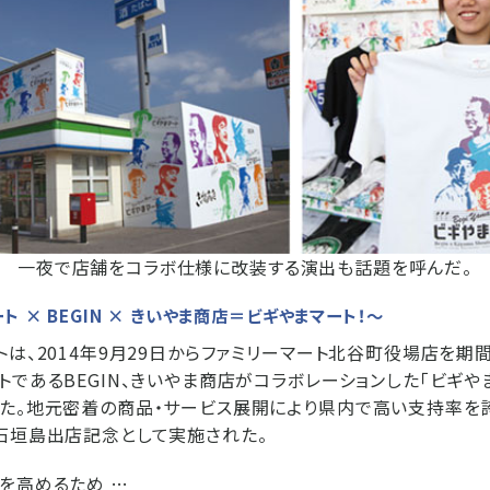
一夜で店舗をコラボ仕様に改装する演出も話題を呼んだ。
ト × BEGIN × きいやま商店＝ビギやまマート！〜
トは、2014年9月29日からファミリーマート北谷町役場店を
トであるBEGIN、きいやま商店がコラボレーションした「ビギや
た。地元密着の商品・サービス展開により県内で高い支持率を
石垣島出店記念として実施された。
を高めるため …