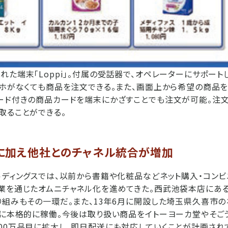
れた端末「Loppi」。付属の受話器で、オペレーターにサポート
マホがなくても商品を注文できる。また、画面上から希望の商品
ード付きの商品カードを端末にかざすことでも注文が可能。注文
取ることができる。
に加え他社とのチャネル統合が増加
ルディングスでは、以前から書籍や化粧品などネット購入・コン
業を通じたオムニチャネル化を進めてきた。西武池袋本店にある
り組みもその一環だ。また、13年6月に開設した埼玉県久喜市
月に本格的に稼働。今後は取り扱い商品をイトーヨーカ堂やそごう
00万品目に拡大し、即日配送にも対応していくことが計画され