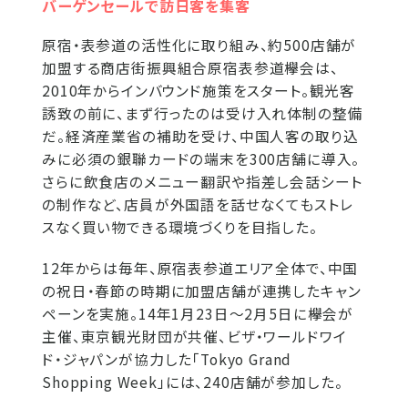
バーゲンセールで訪日客を集客
原宿・表参道の活性化に取り組み、約500店舗が
加盟する商店街振興組合原宿表参道欅会は、
2010年からインバウンド施策をスタート。観光客
誘致の前に、まず行ったのは受け入れ体制の整備
だ。経済産業省の補助を受け、中国人客の取り込
みに必須の銀聯カードの端末を300店舗に導入。
さらに飲食店のメニュー翻訳や指差し会話シート
の制作など、店員が外国語を話せなくてもストレ
スなく買い物できる環境づくりを目指した。
12年からは毎年、原宿表参道エリア全体で、中国
の祝日・春節の時期に加盟店舗が連携したキャン
ペーンを実施。14年1月23日～2月5日に欅会が
主催、東京観光財団が共催、ビザ・ワールドワイ
ド・ジャパンが協力した「Tokyo Grand
Shopping Week」には、240店舗が参加した。