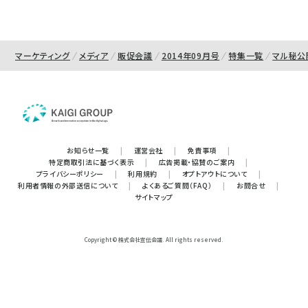
マーケティング
メディア
販促会議
2014年09月号
特集一覧
マル秘公
お知らせ一覧
|
運営会社
|
免責事項
|
特定商取引法に基づく表示
|
広告掲載・協賛のご案内
|
プライバシーポリシー
|
利用規約
|
オプトアウトについて
|
利用者情報の外部送信について
|
よくあるご質問（FAQ）
|
お問合せ
|
サイトマップ
Copyright © 株式会社宣伝会議. All rights reserved.