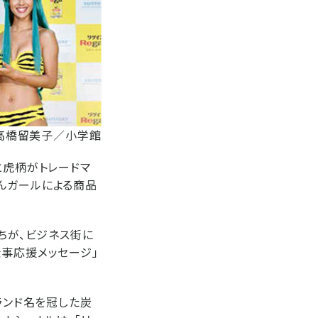
高橋留美子／小学館
と虎柄がトレードマ
んガールによる商品
ちが、ビジネス街に
仕事応援メッセージ」
ランド名を冠した炭