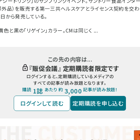
ナジードリンク」のサンプリングイベント。サントリー食品インター
部外品）を販売する第一三共ヘルスケアとライセンス契約を交わ
1日から発売している。
色と黒の「リゲイン」カラー。CMは同じく ...
この先の内容は...
『
販促会議
』 定期購読者限定です
ログインすると、定期購読しているメディアの
すべての記事が読み放題となります。
購読
1誌
あたり 約
3,000
記事が読み放題！
ログインして読む
定期購読を申し込む