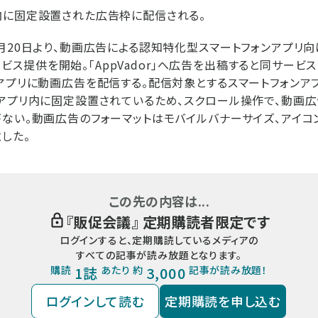
内に固定設置された広告枠に配信される。
月20日より、動画広告による認知特化型スマートフォンアプリ向
のサービス提供を開始。「AppVador」へ広告を出稿すると同サー
アプリに動画広告を配信する。配信対象とするスマートフォンア
アプリ内に固定設置されているため、スクロール操作で、動画
ない。動画広告のフォーマットはモバイルバナーサイズ、アイコ
した。
この先の内容は...
『
販促会議
』 定期購読者限定です
ログインすると、定期購読しているメディアの
すべての記事が読み放題となります。
購読
1誌
あたり 約
3,000
記事が読み放題！
ログインして読む
定期購読を申し込む