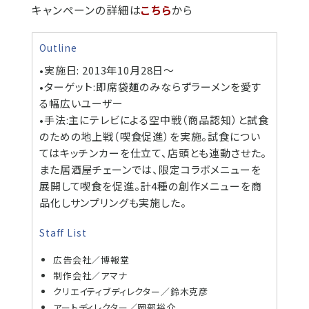
キャンペーンの詳細は
こちら
から
Outline
•実施日: 2013年10月28日～
•ターゲット:即席袋麺のみならずラーメンを愛す
る幅広いユーザー
•手法:主にテレビによる空中戦（商品認知）と試食
のための地上戦（喫食促進）を実施。試食につい
てはキッチンカーを仕立て、店頭とも連動させた。
また居酒屋チェーンでは、限定コラボメニューを
展開して喫食を促進。計4種の創作メニューを商
品化しサンプリングも実施した。
Staff List
広告会社／博報堂
制作会社／アマナ
クリエイティブディレクター／鈴木克彦
アートディレクター／岡部裕介