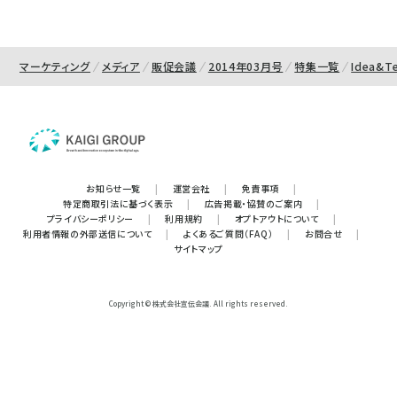
マーケティング
メディア
販促会議
2014年03月号
特集一覧
Idea&Te
お知らせ一覧
|
運営会社
|
免責事項
|
特定商取引法に基づく表示
|
広告掲載・協賛のご案内
|
プライバシーポリシー
|
利用規約
|
オプトアウトについて
|
利用者情報の外部送信について
|
よくあるご質問（FAQ）
|
お問合せ
|
サイトマップ
Copyright © 株式会社宣伝会議. All rights reserved.