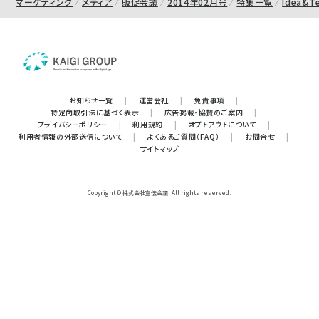
マーケティング
メディア
販促会議
2014年02月号
特集一覧
Idea&Te
お知らせ一覧
|
運営会社
|
免責事項
|
特定商取引法に基づく表示
|
広告掲載・協賛のご案内
|
プライバシーポリシー
|
利用規約
|
オプトアウトについて
|
利用者情報の外部送信について
|
よくあるご質問（FAQ）
|
お問合せ
|
サイトマップ
Copyright © 株式会社宣伝会議. All rights reserved.