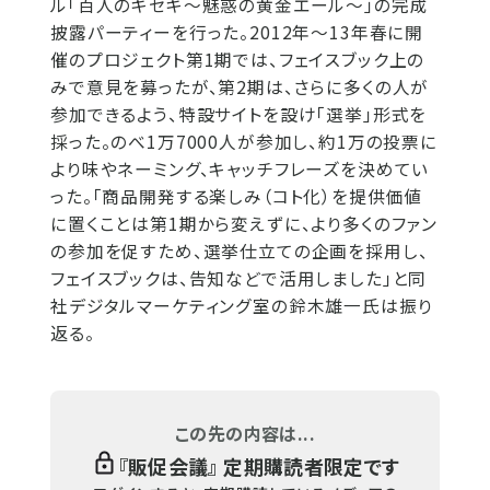
ル「百人のキセキ～魅惑の黄金エール～」の完成
披露パーティーを行った。2012年～13年春に開
催のプロジェクト第1期では、フェイスブック上の
みで意見を募ったが、第2期は、さらに多くの人が
参加できるよう、特設サイトを設け「選挙」形式を
採った。のべ1万7000人が参加し、約1万の投票に
より味やネーミング、キャッチフレーズを決めてい
った。「商品開発する楽しみ（コト化）を提供価値
に置くことは第1期から変えずに、より多くのファン
の参加を促すため、選挙仕立ての企画を採用し、
フェイスブックは、告知などで活用しました」と同
社デジタルマーケティング室の鈴木雄一氏は振り
返る。
この先の内容は...
『
販促会議
』 定期購読者限定です