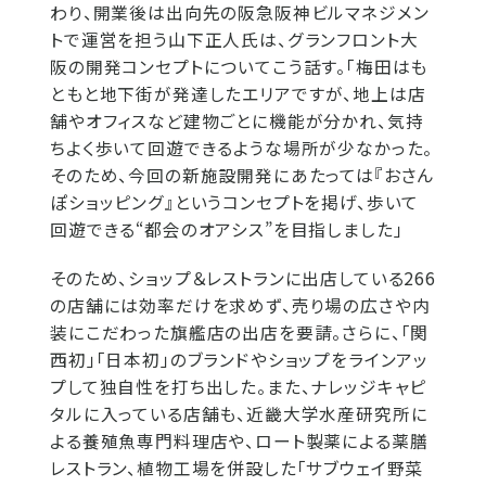
わり、開業後は出向先の阪急阪神ビルマネジメン
トで運営を担う山下正人氏は、グランフロント大
阪の開発コンセプトについてこう話す。「梅田はも
ともと地下街が発達したエリアですが、地上は店
舗やオフィスなど建物ごとに機能が分かれ、気持
ちよく歩いて回遊できるような場所が少なかった。
そのため、今回の新施設開発にあたっては『おさん
ぽショッピング』というコンセプトを掲げ、歩いて
回遊できる“都会のオアシス”を目指しました」
そのため、ショップ＆レストランに出店している266
の店舗には効率だけを求めず、売り場の広さや内
装にこだわった旗艦店の出店を要請。さらに、「関
西初」「日本初」のブランドやショップをラインアッ
プして独自性を打ち出した。また、ナレッジキャピ
タルに入っている店舗も、近畿大学水産研究所に
よる養殖魚専門料理店や、ロート製薬による薬膳
レストラン、植物工場を併設した「サブウェイ野菜