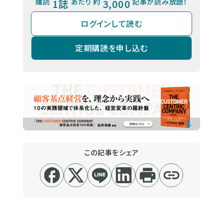
購読
1誌
あたり 約
3,000
記事が読み放題！
ログインして読む
定期購読を申し込む
この記事をシェア