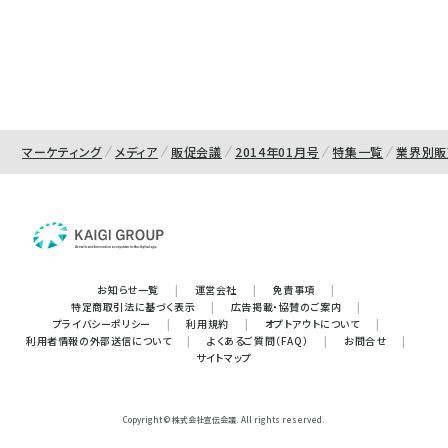
マーケティング
メディア
販促会議
2014年01月号
特集一覧
業界別販
お知らせ一覧
|
運営会社
|
免責事項
|
特定商取引法に基づく表示
|
広告掲載・協賛のご案内
|
プライバシーポリシー
|
利用規約
|
オプトアウトについて
|
利用者情報の外部送信について
|
よくあるご質問（FAQ）
|
お問合せ
|
サイトマップ
Copyright © 株式会社宣伝会議. All rights reserved.