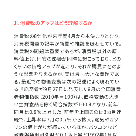
1．消費税のアップはどう理解するか
消費税の8％化が来年度4月から本決まりとなり、
消費税関連の記事が新聞や雑誌を賑わせている。
消費税の問題は重要であるが、消費税以外の原
料値上げ、円安の影響が同時に起こっており、どの
くらいの価格アップが起こり、それが購買にどのよ
うな影響を与えるかが、実は最も大きな問題であ
る。最近での物価変動は次の記述によく現れてい
る。『総務省が9月27日に発表した8月の全国消費
者物価指数（2010年＝100）は、価格変動の大き
い生鮮食品を除く総合指数が100.4となり、前年
同月比0.8％上昇した。前年を上回るのは3カ月連
続で、上昇率は7月の0.7％から拡大。電気やガソ
リンの値上がりが続いているほか、パソコンなど
教養娯楽用耐久財が0.1％上昇と1992年1月以