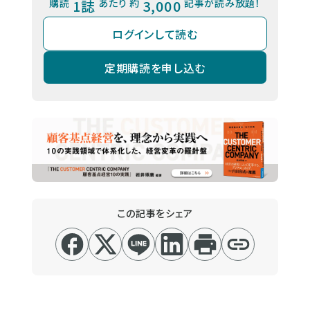
購読
1誌
あたり 約
3,000
記事が読み放題！
ログインして読む
定期購読を申し込む
この記事をシェア