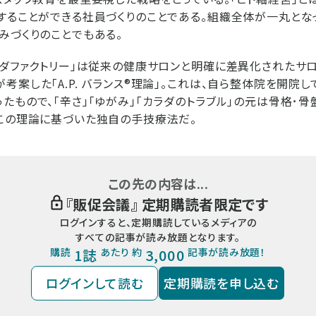
することができる社員づくりのことである。組織全体が一丸とな
みづくりのことでもある。
・ダファクトリー」は従来の健康サロンと明確に差異化されたサ
考案した「A.P. バランス®理論」。これは、自ら整体院を開院し
たもので、「辛さ」「ゆがみ」「カラダのトラブル」の元は骨格･骨
この理論に基づいた独自の手技療法だ。
この先の内容は...
『
販促会議
』 定期購読者限定です
ログインすると、定期購読しているメディアの
すべての記事が読み放題となります。
購読
1誌
あたり 約
3,000
記事が読み放題！
ログインして読む
定期購読を申し込む