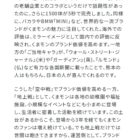
の老舗企業とのコラボというだけで話題性があっ
たのに、さらに1500体が5秒で完売しました。同様
に、バカラやBMW「MINI」など、世界的な一流ブラ
ンドがくまモンの魅力に注目してくれた。海外での
評価は、ミラーイメージとして国内での評価に反
映され、くまモンのブランド価値を高めます。一地
方の「ご当地キャラ」が、『ウォール・ストリート・ジ
ャーナル』(米)や『ガーディアン』(英)、『ルモンド』
(仏)など有力な各国新聞に載ったことで、熊本の
人はもちろん、日本の人が喜んでくれるのです。
こうした「空中戦」でブランド価値を高める一方、
「地上戦」として、くまモンは各地の幼稚園や福祉
施設、小規模なイベントなどにも小まめに登場
し、生活者に密着した活動を続けています。この土
台があるからこそ、登場から3年を経てもくまモン
のファンは増え続けている。でも地上戦だけでは
世間は飽きてきますから、運営側として、ブランド