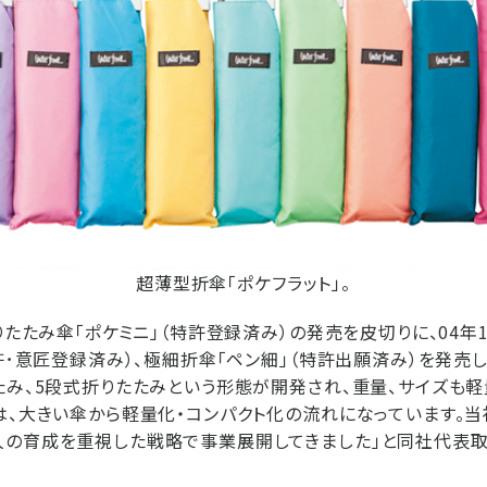
超薄型折傘「ポケフラット」。
りたたみ傘「ポケミニ」（特許登録済み）の発売を皮切りに、04年
特許･意匠登録済み）、極細折傘「ペン細」（特許出願済み）を発売
たみ、5段式折りたたみという形態が開発され、重量、サイズも
は、大きい傘から軽量化・コンパクト化の流れになっています。当
人の育成を重視した戦略で事業展開してきました」と同社代表