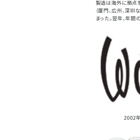
製造は海外に拠点を
（厦門、広州、深圳な
まった。翌年、年間
2002