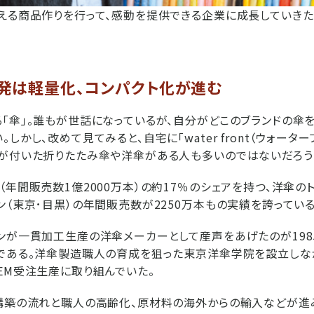
える商品作りを行って、感動を提供できる企業に成長していきた
発は軽量化、コンパクト化が進む
「傘」。誰もが世話になっているが、自分がどこのブランドの傘を
しかし、改めて見てみると、自宅に「water front（ウォーター
が付いた折りたたみ傘や洋傘がある人も多いのではないだろう
（年間販売数1億2000万本）の約17％のシェアを持つ、洋傘の
ン（東京･目黒）の年間販売数が2250万本もの実績を誇っている
ンが一貫加工生産の洋傘メーカーとして産声をあげたのが19
である。洋傘製造職人の育成を狙った東京洋傘学院を設立しな
EM受注生産に取り組んでいた。
構築の流れと職人の高齢化、原材料の海外からの輸入などが進