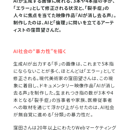
AIが生成する画像に現れる、3本や4本指の手が、
「エラー」として修正される状況と、「裂手症」の
人々に焦点を当てた映像作品『AIが消し去る声』。
制作したのは、AIと「倫理」に問いを立てるアーテ
ィストの窪田望さんだ。
AI社会の“暴力性”を描く
生成AIが出力する「手」の画像は、これまで5本指
にならないことが多く、ほとんどは「エラー」として
修正される。現代美術家の窪田望さんは、この現
象に着目し、ドキュメンタリー映像作品『AIが消し
去る声』を制作した。生まれつき指の数が3本や4
本となる「裂手症」の当事者や家族、医療従事者
への取材を通じて浮かび上がらせたのは、AI社会
が無自覚に進める「分類」の暴力性だ。
窪田さんは20年以上にわたりWebマーケティング