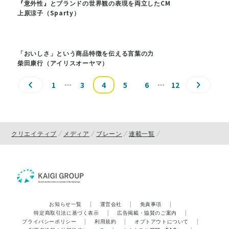
『意外性』とブランドの世界観の表現を両立したCM
上原涼子（Sparty）
「おいしさ」という商品特徴を伝える言葉の力
柴田康行（アイリスオーヤマ）
1
3
4
5
6
12
クリエイティブ
メディア
ブレーン
連載一覧
お知らせ一覧
|
運営会社
|
免責事項
|
特定商取引法に基づく表示
|
広告掲載・協賛のご案内
|
プライバシーポリシー
|
利用規約
|
オプトアウトについて
|