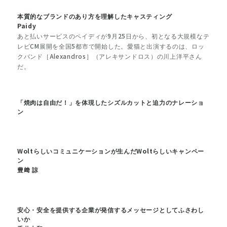
本質的なブランドのあり方を理解したキャスティング
Paidy
あと払いサービスのペイディが9月25日から、初となる大規模なテ
レビCM展開を全国5都市で開始した。愛猫と出演するのは、ロッ
クバンド［Alexandros］（アレキサンドロス）の川上洋平さん
だ。
「焼肉は自由だ！」を体現したシズルカットと迫力のナレーショ
ン
Woltらしいコミュニケーションが生んだWoltらしいキャンペー
ン
豊﨑 諒
安心・安全を提供する企業が発信するメッセージとしてふさわし
いか