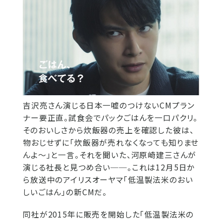
吉沢亮さん演じる日本一嘘のつけないCMプラン
ナー要正直。試食会でパックごはんを一口パクリ。
そのおいしさから炊飯器の売上を確認した彼は、
物おじせずに「炊飯器が売れなくなっても知りませ
んよ～」と一言。それを聞いた、河原崎建三さんが
演じる社長と見つめ合い──。これは12月5日か
ら放送中のアイリスオーヤマ「低温製法米のおい
しいごはん」の新CMだ。
同社が2015年に販売を開始した「低温製法米の