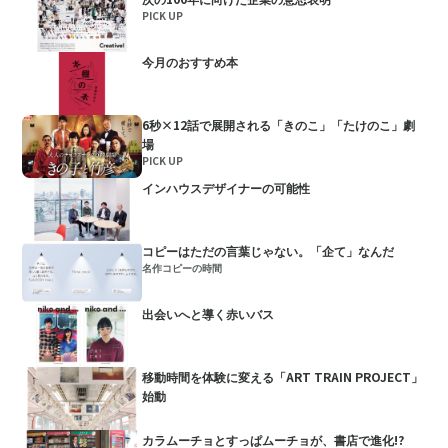
PICK UP
今月のおすすめ本
6秒×12話で展開される「きのこ」「たけのこ」劇
場
PICK UP
インハウスデザイナーの可能性
コピーはただの言葉じゃない。「企て」なんだ
名作コピーの時間
出会いへと導く赤いバス
移動時間を体験に変える「ART TRAIN PROJECT」
始動
カラムーチョとすっぱムーチョが、書店で進化!?