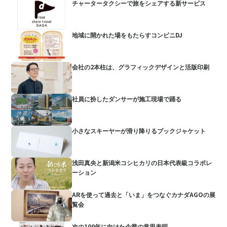
チャータータクシーで旅をシェアする新サービス
地域に開かれた場をもたらすコンビニDJ
会社の2本柱は、グラフィックデザインと活版印刷
社員に扮したダンサーが施工現場で踊る
小さなスキーヤーが滑り降りるブックジャケット
浅田真央と新潟米コシヒカリの日本代表級コラボレ
ーション
ARを使って過去と「いま」をつなぐカナダAGOの展
覧会
次の100年に向けた企業の意思表明