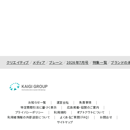
クリエイティブ
メディア
ブレーン
2026年7月号
特集一覧
ブランドの
お知らせ一覧
|
運営会社
|
免責事項
|
特定商取引法に基づく表示
|
広告掲載・協賛のご案内
|
プライバシーポリシー
|
利用規約
|
オプトアウトについて
|
利用者情報の外部送信について
|
よくあるご質問（FAQ）
|
お問合せ
|
サイトマップ