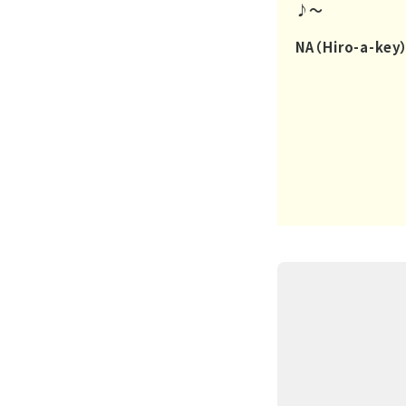
♪～
NA（Hiro-a-key