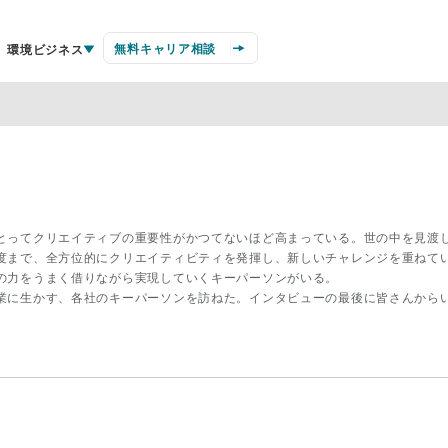
無料キャリア相談
環境ビジネス
とってクリエイティブの重要性がかつてないほど高まっている。世の中を見渡
度まで、全方位的にクリエイティビティを発揮し、新しいチャレンジを重ねて
の力をうまく借りながら実現していくキーパーソンがいる。
業に生かす、各社のキーパーソンを訪ねた。インタビューの最後に皆さんから