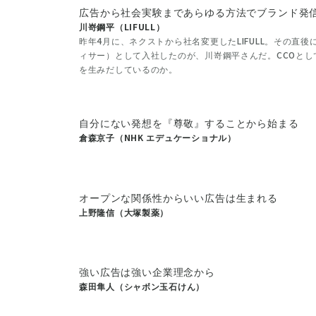
広告から社会実験まであらゆる方法でブランド発
川嵜鋼平（LIFULL）
昨年4月に、ネクストから社名変更したLIFULL。その直後
ィサー）として入社したのが、川嵜鋼平さんだ。CCOと
を生みだしているのか。
自分にない発想を『尊敬』することから始まる
倉森京子（NHK エデュケーショナル）
オープンな関係性からいい広告は生まれる
上野隆信（大塚製薬）
強い広告は強い企業理念から
森田隼人（シャボン玉石けん）