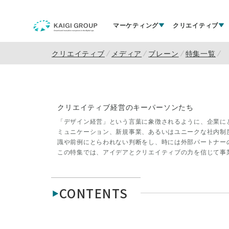
マーケティング
クリエイティブ
クリエイティブ
メディア
ブレーン
特集一覧
クリエイティブ経営のキーパーソンたち
「デザイン経営」という言葉に象徴されるように、企業に
ミュニケーション、新規事業、あるいはユニークな社内制
識や前例にとらわれない判断をし、時には外部パートナー
この特集では、アイデアとクリエイティブの力を信じて事
目ください。
CONTENTS