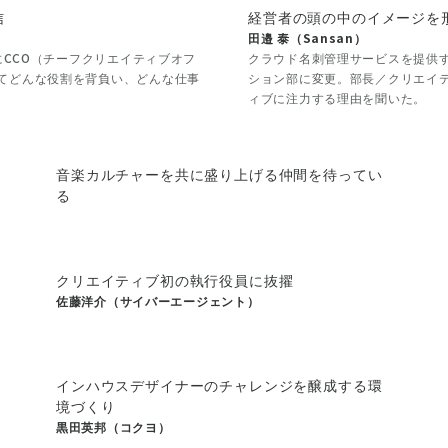
信
経営者の頭の中のイメージを
田邉 泰（Sansan）
にCCO（チーフクリエイティブオフ
クラウド名刺管理サービスを提供す
してどんな役割を背負い、どんな仕事
ション部に変更。部長／クリエイ
ィブに注力する理由を聞いた。
音楽カルチャーを共に盛り上げる仲間を待ってい
る
クリエイティブ初の執行役員に抜擢
佐藤洋介（サイバーエージェント）
インハウスデザイナーのチャレンジを醸成する環
境づくり
黒田英邦（コクヨ）