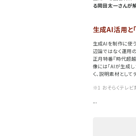
る岡田太一さんが解
生成AI活用と
生成AIを制作に使う
辺論ではなく運用の
正月特番『時代超越
像には「AIが生成
く、説明素材として
※1 おそらくテレ
...