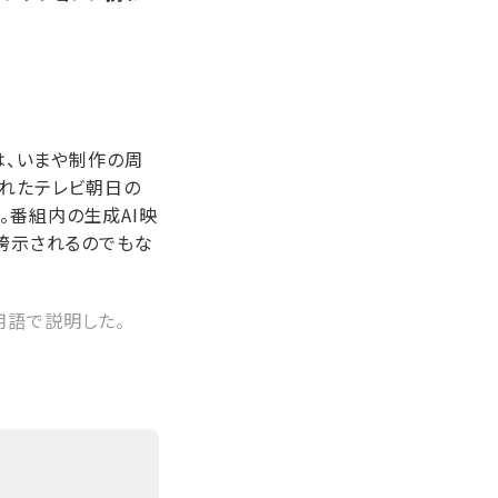
」は、いまや制作の周
されたテレビ朝日の
。番組内の生成AI映
も誇示されるのでもな
用語で説明した。