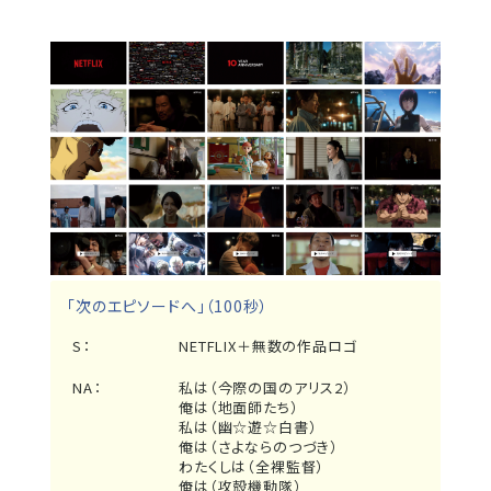
「次のエピソードへ」（100秒）
S：
NETFLIX＋無数の作品ロゴ
NA：
私は（今際の国のアリス2）
俺は（地面師たち）
私は（幽☆遊☆白書）
俺は（さよならのつづき）
わたくしは（全裸監督）
俺は（攻殻機動隊）