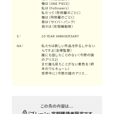
俺は（ONE PIECE）
私は（Followers）
私だって（阿修羅のごとく）
俺は（阿修羅のごとく）
君は（サイバーパンク）
我々は（攻殻機動隊）
S：
10 YEAR ANNIVERSARY
NA：
私たちは新しい作品を作るしかない
んですよ（全裸監督）
誰にも話したことのない（今際の国
のアリス2）
まだ誰も見たことがない景色を（終
末のワルキューレ）
世界中に（今際の国のアリス...
この先の内容は...
『
ブレーン
』 定期購読者限定です