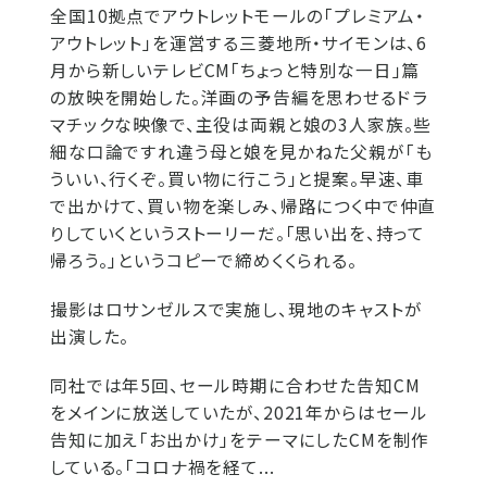
全国10拠点でアウトレットモールの「プレミアム・
アウトレット」を運営する三菱地所・サイモンは、6
月から新しいテレビCM「ちょっと特別な一日」篇
の放映を開始した。洋画の予告編を思わせるドラ
マチックな映像で、主役は両親と娘の3人家族。些
細な口論ですれ違う母と娘を見かねた父親が「も
ういい、行くぞ。買い物に行こう」と提案。早速、車
で出かけて、買い物を楽しみ、帰路につく中で仲直
りしていくというストーリーだ。「思い出を、持って
帰ろう。」というコピーで締めくくられる。
撮影はロサンゼルスで実施し、現地のキャストが
出演した。
同社では年5回、セール時期に合わせた告知CM
をメインに放送していたが、2021年からはセール
告知に加え「お出かけ」をテーマにしたCMを制作
している。「コロナ禍を経て...