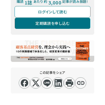
購読
1誌
あたり 約
3,000
記事が読み放題！
ログインして読む
定期購読を申し込む
この記事をシェア