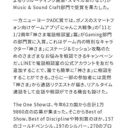
よるリクルーティング施策「スマイルあげない」が
Music & Sound Craft部門で受賞を果たした。
一方ニューヨークADC賞では、ポノスのスマートフ
ォン向けゲームアプリ「にゃんこ大戦争」の「11と
1/2周年『神さま電話相談室』篇」がGaming部門
の部門賞に入賞。これはゲーム内の特別なキャラ
クター「神さま」にステージ&ミッション攻略のた
めのさまざまなお悩みを相談できるキャンペーン
だ。LINEで電話相談室の公式アカウントを友だち
追加することで、誰でも簡単に「神さま」に相談を
することができる。さらに一部の参加者には突然
「神さま」から通話リクエストが届き、リアルタイム
通話をして会話や相談ができる機会も設けた。
The One Showは、今年62カ国から合計1万
9860点の応募が集まった。そこからBest of
Show、Best of Disciplineや特別賞のほか、157
のゴールドペンシル、197のシルバー、270のブロ