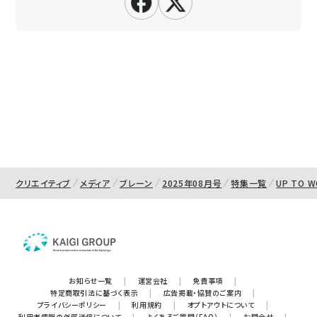
クリエイティブ
メディア
ブレーン
2025年08月号
特集一覧
UP TO 
お知らせ一覧
|
運営会社
|
免責事項
|
特定商取引法に基づく表示
|
広告掲載・協賛のご案内
|
プライバシーポリシー
|
利用規約
|
オプトアウトについて
|
利用者情報の外部送信について
|
よくあるご質問（FAQ）
|
お問合せ
|