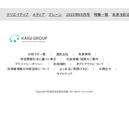
クリエイティブ
メディア
ブレーン
2025年08月号
特集一覧
未来を彩
お知らせ一覧
|
運営会社
|
免責事項
|
特定商取引法に基づく表示
|
広告掲載・協賛のご案内
|
プライバシーポリシー
|
利用規約
|
オプトアウトについて
|
利用者情報の外部送信について
|
よくあるご質問（FAQ）
|
お問合せ
|
サイトマップ
Copyright © 株式会社宣伝会議. All rights reserved.