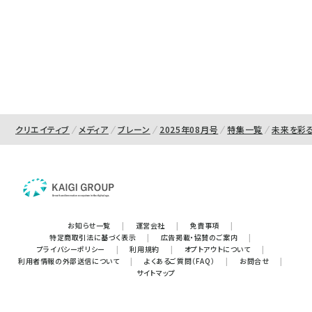
クリエイティブ
メディア
ブレーン
2025年08月号
特集一覧
未来を彩
お知らせ一覧
|
運営会社
|
免責事項
|
特定商取引法に基づく表示
|
広告掲載・協賛のご案内
|
プライバシーポリシー
|
利用規約
|
オプトアウトについて
|
利用者情報の外部送信について
|
よくあるご質問（FAQ）
|
お問合せ
|
サイトマップ