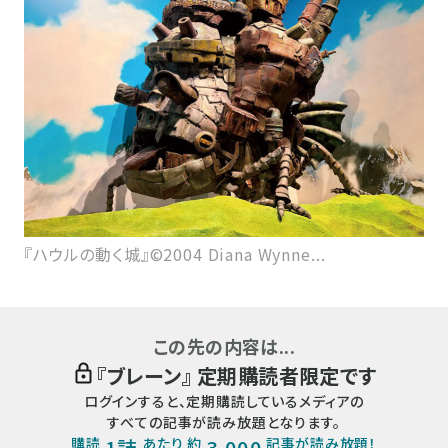
『ハウルの動く城』©2004 Diana Wynne...
この先の内容は...
『
ブレーン
』 定期購読者限定です
ログインすると、定期購読しているメディアの
すべての記事が読み放題となります。
購読
1誌
あたり 約
3,000
記事が読み放題！