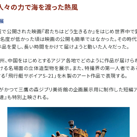
人々の力で海を渡った熱風
展
域で公開された映画『君たちはどう生きるか』をはじめ世界中で
知名度が低かった頃は映画の公開も簡単ではなかった。その時代
品を愛し、長い時間をかけて届けようと動いた人々だった。
州、中国をはじめとするアジア各地でどのように作品が届けら
おける名場面の立体造型物を展示。また、特撮界の第一人者であ
する「飛行艇サボイアS-21」を木製のアート作品で表現する。
督がかつて三鷹の森ジブリ美術館の企画展示用に制作した短編
達』も特別上映される。