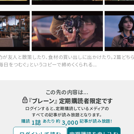
雪乃が友人と散策したり、食材の買い出しに出かけたり。2篇どちら
日をつむぐ」というコピーで締めくくられる...
この先の内容は...
『
ブレーン
』 定期購読者限定です
ログインすると、定期購読しているメディアの
すべての記事が読み放題となります。
購読
1誌
あたり 約
3,000
記事が読み放題！