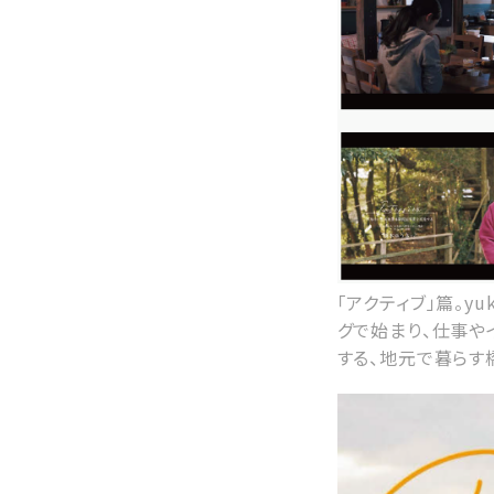
「アクティブ」篇。y
グで始まり、仕事や
する、地元で暮らす