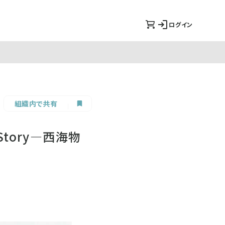
ログイン
組織内で共有
tory―西海物