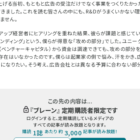
ち上げる当初、もともと広告の受注だけでなく事業をつくりたかっ
きました。これを読む皆さんの中にも、R&Dがうまくいかない
ません。
トアップ経営者にヒアリングを重ねた結果、彼らが課題と感じてい
「ブランディング」という、僕らが得意な「攻めの部分」でした。ユニ
C（ベンチャーキャピタル）から資金は調達できても、攻めの部分
存在はいなかったのです。僕らは起業家の側で悩み、汗をかき、
になりたい。そう考え、広告会社とは異なる予算に合わない部
この先の内容は...
『
ブレーン
』 定期購読者限定です
ログインすると、定期購読しているメディアの
すべての記事が読み放題となります。
購読
1誌
あたり 約
3,000
記事が読み放題！