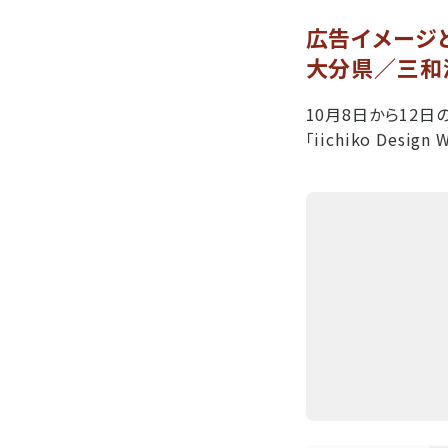
広告イメージ
大分県／三和酒類「
10月8日から12
「iichiko Desig